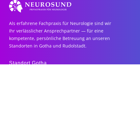
Als erfahrene Fachpraxis für Neurologie sind wir
Ihr verlässlicher Ansprechpartner — für eine
kompetente, persönliche Betreuung an unseren
Standorten in Gotha und Rudolstadt.
Standort Gotha
Weimarer Str. 58, 99867 Gotha
03621 7375588
Mo & Di: 9–12 und 13–17 Uhr
Fr: 8–10 Uhr
Standort Rudolstadt
Keilhauer Str. 27, 07407 Rudolstadt
03672 4769888